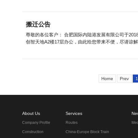
搬迁公告
尊敬的各位客户： 合肥国际内陆港发展有限公司于2018年9月29日由麦田创客二楼223室临时办公点搬迁至工投
创智天地A2楼17层办公，由此给您带来不便，尽请谅解。
Home
Prev
1
About Us
Services
Ne
Company Profile
Routes
Med
Construction
China-Europe Block Train