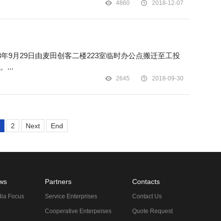
4860
2018-12-07
...
2645
2018-09-30
2
Next
End
ws
Partners
Contacts
ia Focus
Service Enterprises
Contact Us
Cooperative Enterpeises
Quote Request