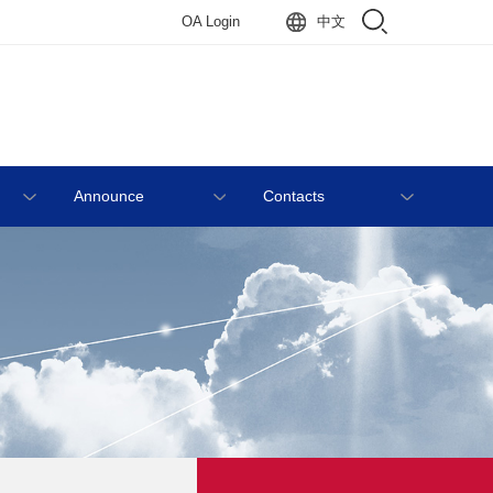
OA Login
中文
Announce
Contacts